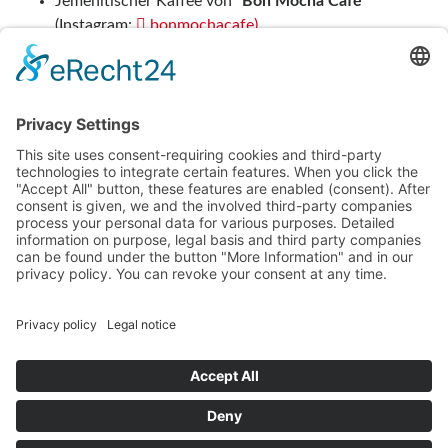
Jemenitischer Kaffee von
"Bon Mocha Café
"
(Instagram:
bonmochacafe)
Büchertische mit Büchern zu Oman
Der Flyer mit allen Infos zum
Download
About us
Becoming a Member
Main Facts
Executive Board
Contacts
Instagram