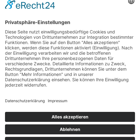
Deutsch-Omanischen Gesellschaft, die...
Weiterlesen
....
Vorherige
1
5
6
7
Über Uns
Mitglied werden
wichtige Fakten
Präsidium
Anschriften
Satzung
Instagram