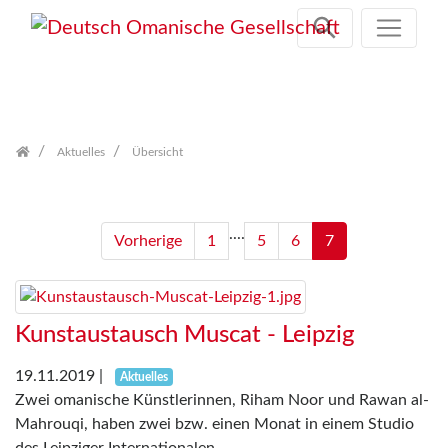
Zum
Inhalt
springen
Aktuelles
Übersicht
....
Vorherige
1
5
6
7
Kunstaustausch Muscat - Leipzig
19.11.2019
|
Aktuelles
Zwei omanische Künstlerinnen, Riham Noor und Rawan al-
Mahrouqi, haben zwei bzw. einen Monat in einem Studio