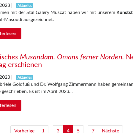
.2023
|
Aktuelles
men mit der Stal Galery Muscat haben wir mit unserem
Kunsts
al-Masoudi ausgezeichnet.
terlesen
isches Musandam. Omans ferner Norden.
Ne
ag erschienen
.2023
|
Aktuelles
abriele Goldfuß und Dr. Wolfgang Zimmermann haben gemeinsa
n
geschrieben. Es ist im April 2023...
terlesen
....
....
Vorherige
1
3
4
5
7
Nächste