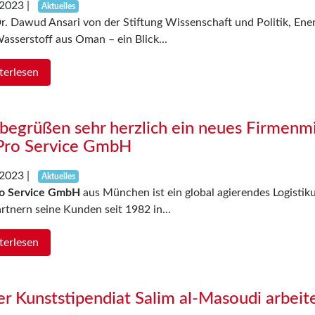
.2023
|
Aktuelles
r. Dawud Ansari von der Stiftung Wissenschaft und Politik, En
asserstoff aus Oman – ein Blick...
terlesen
begrüßen sehr herzlich ein neues Firmenmit
 Pro Service GmbH
.2023
|
Aktuelles
o Service GmbH
aus München ist ein global agierendes Logisti
rtnern seine Kunden seit 1982 in...
terlesen
r Kunststipendiat Salim al-Masoudi arbeitet