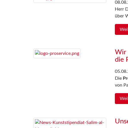
08.08
Herr D
über W
Wei
Wir 
die
05.08
Die
Pr
von Pa
Wei
Unse