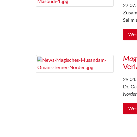
27.07
Zusam
Salim 
Wei
Mag
Verl
29.04
Dr. G
Norde
Wei