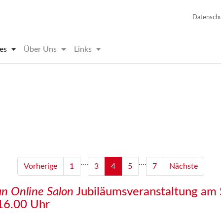
Datensch
les
Über Uns
Links
....
....
Vorherige
1
3
4
5
7
Nächste
 Online Salon
Jubiläumsveranstaltung am 
16.00 Uhr