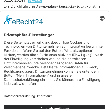
01.10.2024
|
Aktuelles
Die Durchführung
dreimonatiger beruflicher Praktika
ist in
diesem und dem kommenden Jahr ein Schwerpunkt unserer
Vereinsarbeit. Vor dem Hintergrund...
Weiterlesen
....
Vorherige
1
2
3
7
Nächste
Über Uns
Mitglied werden
wichtige Fakten
Präsidium
Anschriften