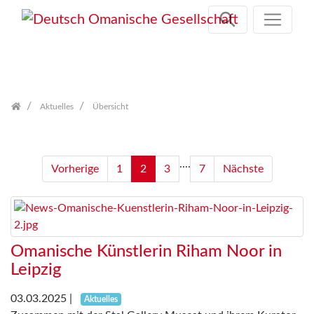
Zum
Inhalt
springen
Aktuelles
Übersicht
....
Vorherige
1
2
3
7
Nächste
Omanische Künstlerin Riham Noor in
Leipzig
03.03.2025
|
Aktuelles