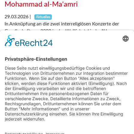
Mohammad al-Ma'amri
29.03.2026
|
Aktuelles
In Anknüpfung an die zwei interreligiösen Konzerte der
Gesellschaft von 2022 in der Wallfahrtskirche "
Unserer
Lieben Frau im Birnbaum
“ in Sielenbach...
Weiterlesen
....
1
2
3
7
Nächste
Über Uns
Mitglied werden
wichtige Fakten